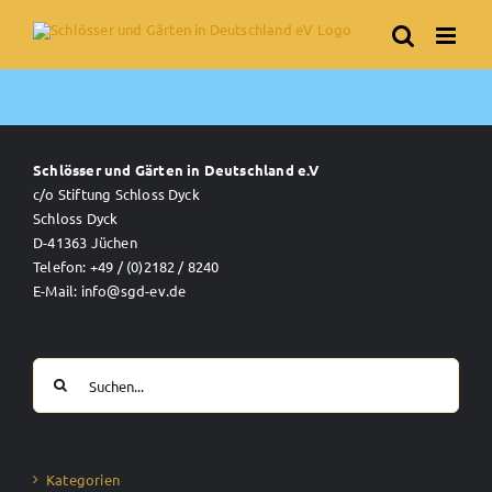
Skip
to
content
Schlösser und Gärten in Deutschland e.V
c/o Stiftung Schloss Dyck
Schloss Dyck
D-41363 Jüchen
Telefon: +49 / (0)2182 / 8240
E-Mail: info@sgd-ev.de
Suche
nach:
Kategorien