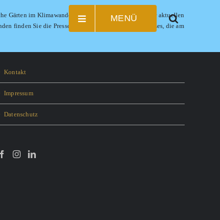
sche Gärten im Klimawandel“ (23.09.2020). Angesichts der aktuellen
MENÜ
en finden Sie die Pressemeldung des Initiativebündnisses, die am
Kontakt
Impressum
Datenschutz