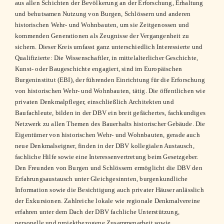
aus allen Schichten der Bevölkerung an der Erforschung, Erhaltung
und behutsamen Nutzung von Burgen, Schlössern und anderen
historischen Wehr- und Wohnbauten, um sie Zeitgenossen und
kommenden Generationen als Zeugnisse der Vergangenheit zu
sichern. Dieser Kreis umfasst ganz unterschiedlich Interessierte und
Qualifizierte: Die Wissenschaftler, in mittelalterlicher Geschichte,
Kunst- oder Baugeschichte engagiert, sind im Europäischen
Burgeninstitut (EBI), der führenden Einrichtung für die Erforschung
von historischen Wehr- und Wohnbauten, tätig. Die öffentlichen wie
privaten Denkmalpfleger, einschließlich Architekten und
Baufachleute, bilden in der DBV ein breit gefächertes, fachkundiges
Netzwerk zu allen Themen des Bauerhalts historischer Gebäude. Die
Eigentümer von historischen Wehr- und Wohnbauten, gerade auch
neue Denkmalseigner, finden in der DBV kollegialen Austausch,
fachliche Hilfe sowie eine Interessenvertretung beim Gesetzgeber.
Den Freunden von Burgen und Schlössern ermöglicht die DBV den
Erfahrungsaustausch unter Gleichgesinnten, burgenkundliche
Information sowie die Besichtigung auch privater Häuser anlässlich
der Exkursionen. Zahlreiche lokale wie regionale Denkmalvereine
erfahren unter dem Dach der DBV fachliche Unterstützung,
personelle und projektbezogene Zusammenarbeit sowie