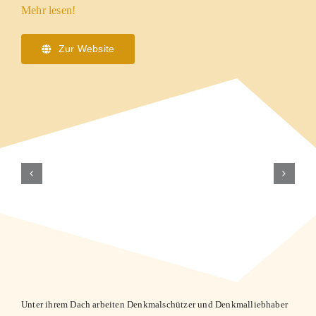
Mehr lesen!
Zur Website
DEUTSCHE
NIGUNG
BURGENVEREINIGUNG
E.V.
Unter ihrem Dach arbeiten Denkmalschützer und Denkmalliebhaber