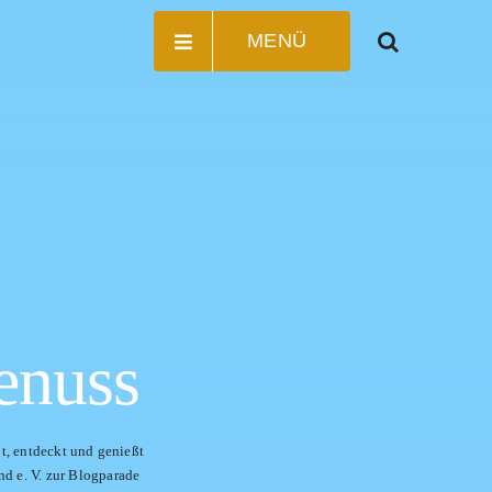
MENÜ
enuss
bt, entdeckt und genießt
nd e. V. zur Blogparade