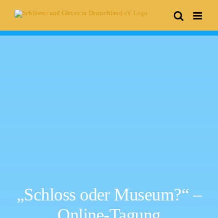
Skip
to
content
„Schloss oder Museum?“ –
Online-Tagung