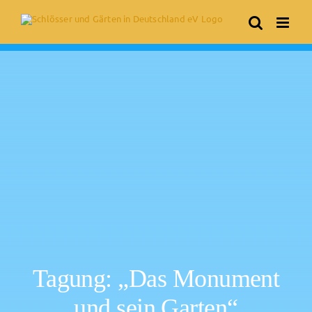
Skip
to
content
Tagung: „Das Monument
und sein Garten“