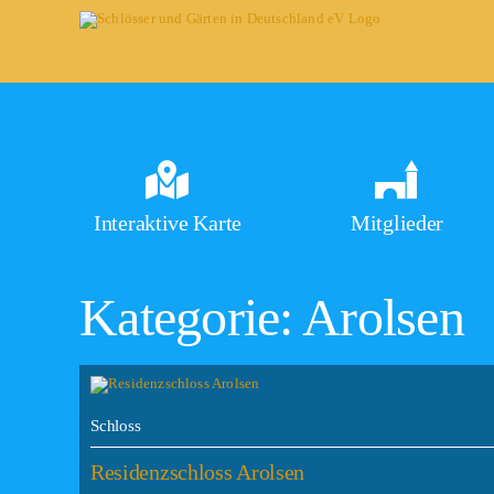
Skip
to
content
Interaktive Karte
Mitglieder
Kategorie: Arolsen
Schloss
Residenzschloss Arolsen