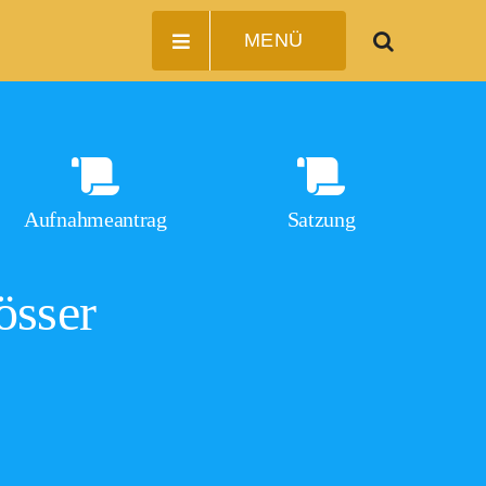
MENÜ
Aufnahmeantrag
Satzung
össer