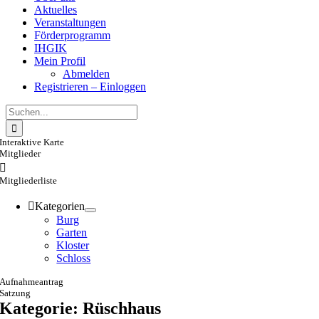
Aktuelles
Veranstaltungen
Förderprogramm
IHGIK
Mein Profil
Abmelden
Registrieren – Einloggen
Suche
nach:
Interaktive Karte
Mitglieder
Mitgliederliste
Kategorien
Burg
Garten
Kloster
Schloss
Aufnahmeantrag
Satzung
Kategorie: Rüschhaus