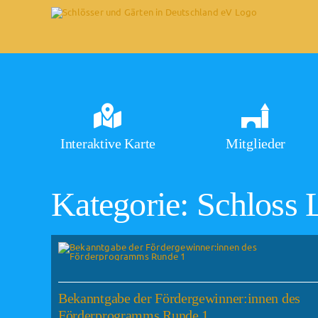
Skip
to
content
Interaktive Karte
Mitglieder
Kategorie: Schloss
Bekanntgabe der Fördergewinner:innen des
Förderprogramms Runde 1