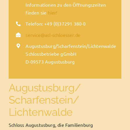
Informationen zu den Öffnungszeiten
finden sie
hier!
Telefon: +49 (0)37291 380-0
service@asl-schloesser.de
Augustusburg/Scharfenstein/Lichtenwalde
Schlossbetriebe gGmbH
D-09573 Augustusburg
Augustusburg/
Scharfenstein/
Lichtenwalde
Schloss Augustusburg, die Familienburg