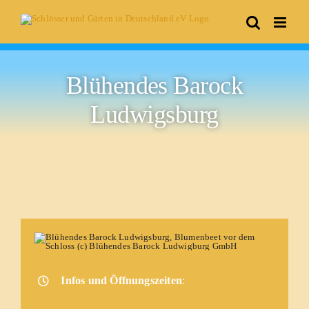
Skip
to
content
Blühendes Barock
Ludwigsburg
Infos und Öffnungszeiten
: