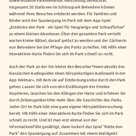
sowie einzelne Parkelemente, vielstimmig beleuchtet.
Insgesamt 20 Stationen im Schlosspark Belvedere können
während Ihres Besuches entdeckt werden. Für Familien und
Kinder wird der Spaziergang im Park mit dem App-Spiel
„Entdecke den Park - ein Spiel für Neugierige und Schlaufüchse“
zu einem kleinen Abenteuer. Über den gesamten Park verteilt
warten kleine Rätsel, darauf gelöst zu werden und der Gärtnerin
von Belvedere bei der Pflege des Parks zu helfen. Mit Hilfe einer
interaktiven Karte finden Sie sich im Park schnell zu recht.
Auch der Park an der Ilm bietet den Besucher*innen abseits des
klassischen Audioguides einen hörspielartigen Audiowalk in der
App Weimar+, mit dem sie auf Entdeckungsreise durch den Park
gehen. Lassen Sie sich von den Erzählungen der Ilmnixe
inspirieren, lauschen Sie den Klängen der Natur und erfahren Sie
durch Zeitzeugenberichte mehr über die Geschichte des Parks.
Jeder Ort im Park hält eine ganz eigene Hörspielüberraschung
bereit. Mit Hilfe einer interaktiven Karte finden Sie sich im Park
schnell zu recht. Und ist man erst einmal von der
Informationsfülle gesättigt, dann lockert das Spiel "Rette den
Park" den Spaziergang auf. Zusammen mit einem Waldgeist